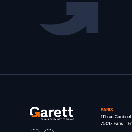
PARIS
111 rue Cardinet
75017 Paris – F